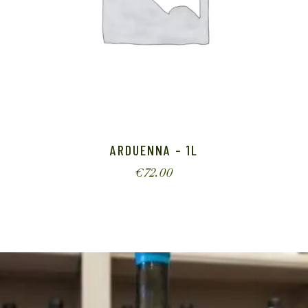
ARDUENNA – 1L
€
72.00