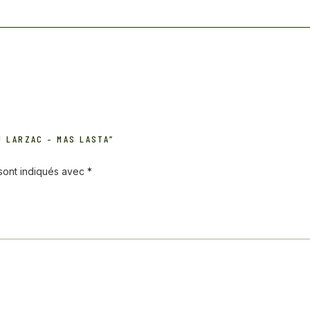
U LARZAC – MAS LASTA”
 sont indiqués avec
*