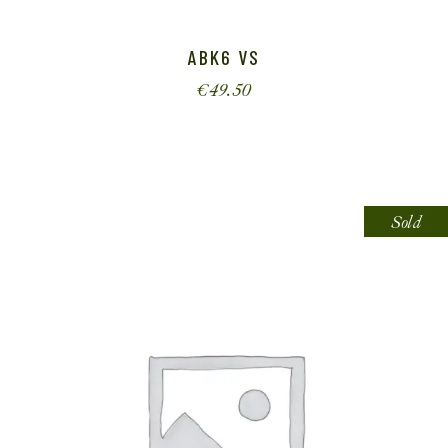
ABK6 VS
€
49.50
Sold