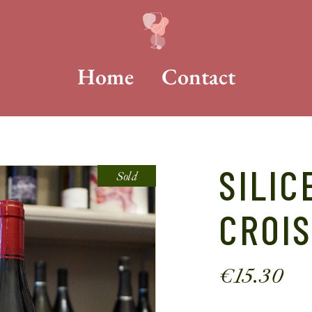
Home
Contact
SILIC
Sold
CROIS
€
15.30