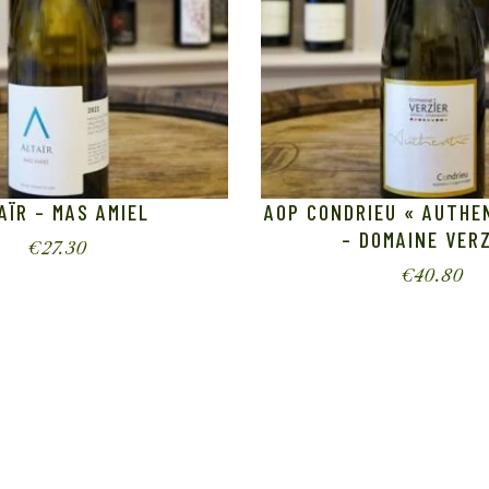
AÏR – MAS AMIEL
AOP CONDRIEU « AUTHE
– DOMAINE VER
€
27.30
€
40.80