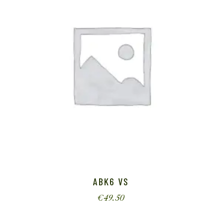
ABK6 VS
€
49.50