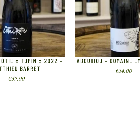
ÔTIE « TUPIN » 2022 –
ABOURIOU – DOMAINE E
TTHIEU BARRET
€
14.00
€
59.00