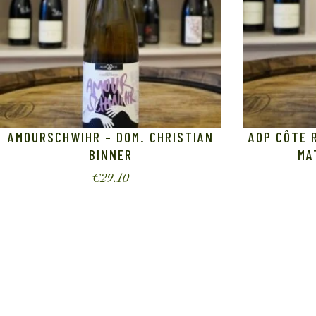
AMOURSCHWIHR – DOM. CHRISTIAN
AOP CÔTE R
BINNER
MA
€
29.10