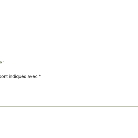
UR”
 sont indiqués avec
*