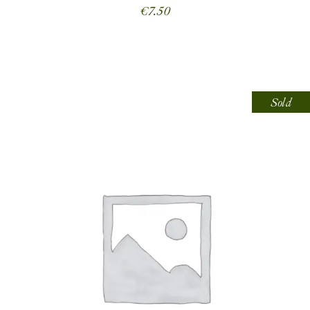
€
7.50
Sold