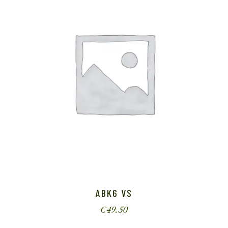
ABK6 VS
€
49.50