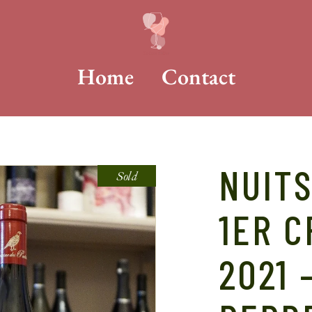
Home
Contact
NUIT
Sold
1ER C
2021 