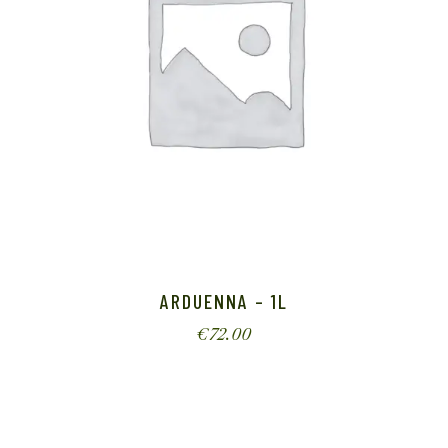
ARDUENNA – 1L
€
72.00