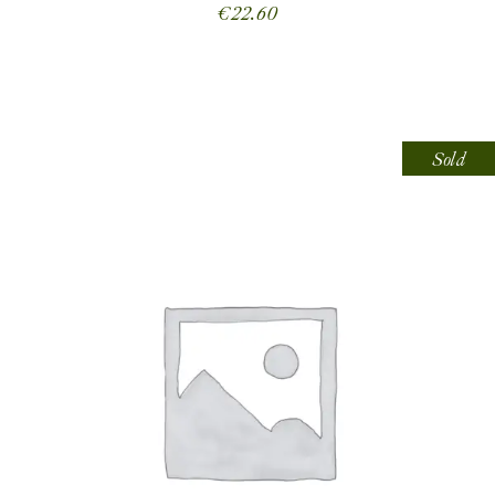
€
22.60
Sold