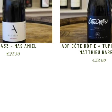
 433 – MAS AMIEL
AOP CÔTE RÔTIE « TUP
MATTHIEU BAR
€
27.30
€
59.00