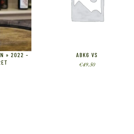
IN » 2022 –
ABK6 VS
RET
€
49.50