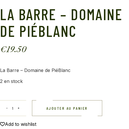
LA BARRE – DOMAINE
DE PIÉBLANC
€
19.50
La Barre – Domaine de PiéBlanc
2 en stock
AJOUTER AU PANIER
Add to wishlist