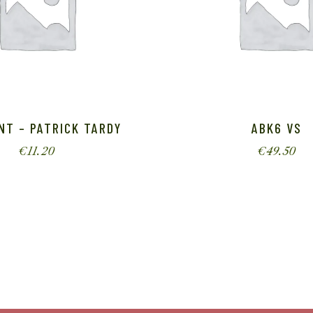
NT – PATRICK TARDY
ABK6 VS
€
11.20
€
49.50