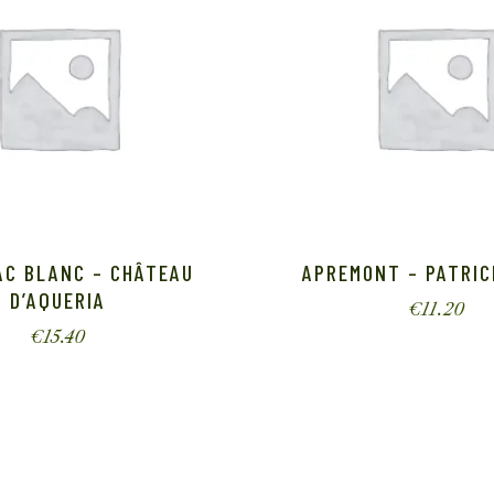
AC BLANC – CHÂTEAU
APREMONT – PATRIC
D’AQUERIA
€
11.20
€
15.40