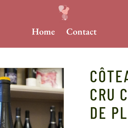
Home
Contact
CÔTEA
CRU 
DE P