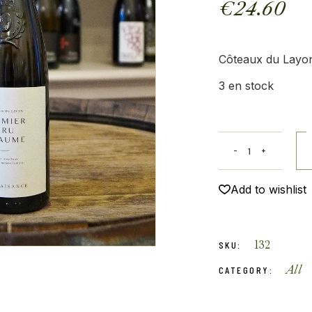
€
24.60
Côteaux du Layon
3 en stock
Add to wishlist
132
SKU:
All
CATEGORY: