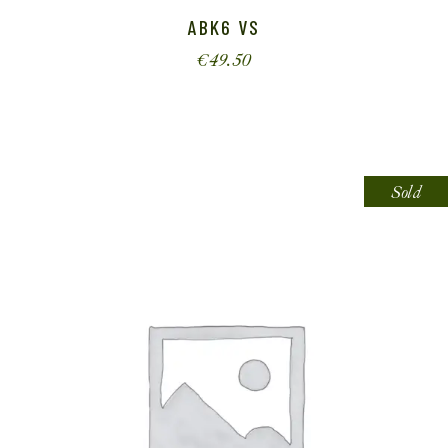
ABK6 VS
€
49.50
Sold