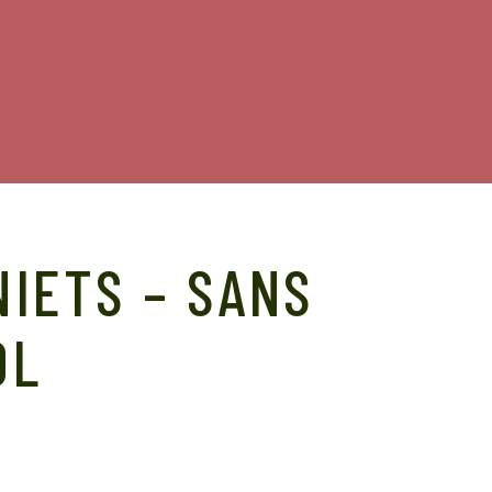
IETS – SANS
OL