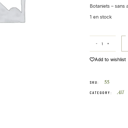
Botaniets – sans 
1 en stock
Add to wishlist
55
SKU:
All
CATEGORY: