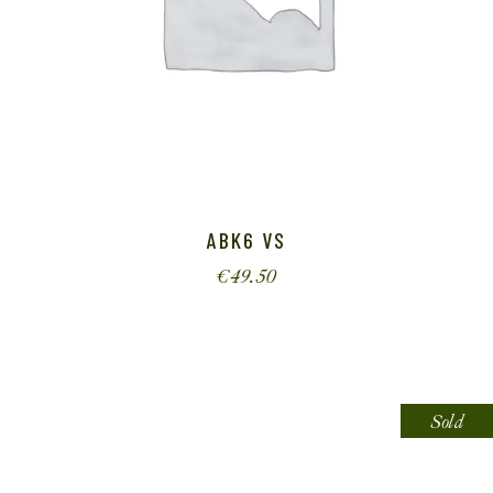
ABK6 VS
€
49.50
Sold