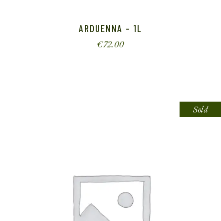
ARDUENNA – 1L
€
72.00
Sold