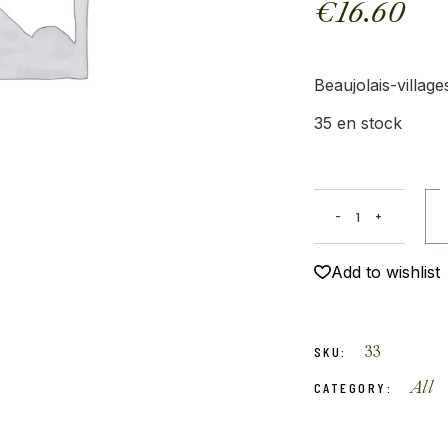
€
16.60
Beaujolais-villag
35 en stock
Add to wishlist
33
SKU:
All
CATEGORY: