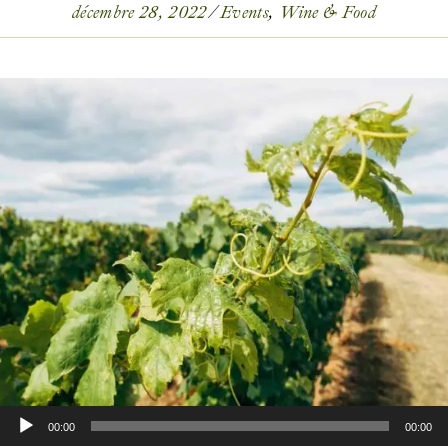
décembre 28, 2022
Events
Wine & Food
Lecteur
00:00
00:00
audio